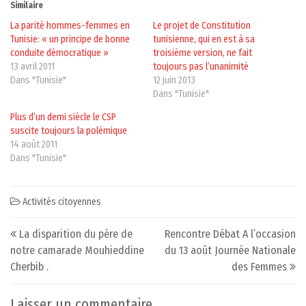
Similaire
La parité hommes-femmes en
Le projet de Constitution
Tunisie: « un principe de bonne
tunisienne, qui en est à sa
conduite démocratique »
troisième version, ne fait
13 avril 2011
toujours pas l’unanimité
Dans "Tunisie"
12 juin 2013
Dans "Tunisie"
Plus d’un demi siècle le CSP
suscite toujours la polémique
14 août 2011
Dans "Tunisie"
Activités citoyennes
Post navigation
La disparition du père de
Rencontre Débat A l’occasion
notre camarade Mouhieddine
du 13 août Journée Nationale
Cherbib .
des Femmes
Laisser un commentaire