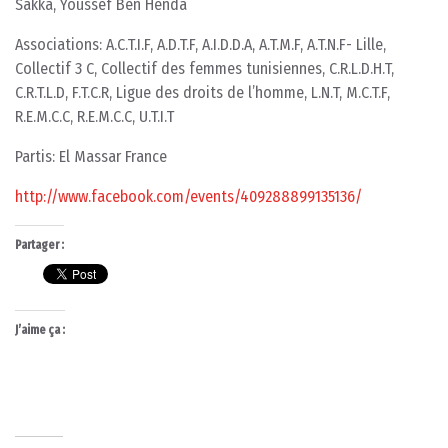
Sakka, Youssef Ben Henda
Associations: A.C.T.I.F, A.D.T.F, A.I.D.D.A, A.T.M.F, A.T.N.F- Lille,
Collectif 3 C, Collectif des femmes tunisiennes, C.R.L.D.H.T,
C.R.T.L.D, F.T.C.R, Ligue des droits de l’homme, L.N.T, M.C.T.F,
R.E.M.C.C, R.E.M.C.C, U.T.I.T
Partis: El Massar France
http://www.facebook.com/events/409288899135136/
Partager :
J’aime ça :