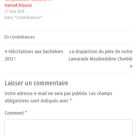
Hamadi Béjaoui
27 mai 2010
Dans "Condoléances"
Condoléances
Post navigation
Félicitations aux bacheliers
La disparition du père de notre
2012 !
camarade Mouhieddine Cherbib
.
Laisser un commentaire
Votre adresse e-mail ne sera pas publiée.
Les champs
obligatoires sont indiqués avec
*
Comment
*