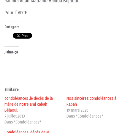
Rahima Allah Madame Habiba Béjaoui
Pour l’ ADTF
Partager :
J’aime ça :
Similaire
condoléances :le décès de la
Nos sincères condoléances à
mère de notre ami Rabah
Rabah
Béjaoui.
19 mars 2025
7 juillet 2013
Dans "Condoléances"
Dans "Condoléances"
Condoléances: décès de M.