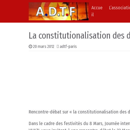
Accue
L’associat
Skip to content
Main Navigation
il
La constitutionalisation des
20 mars 2012
adtf-paris
Rencontre-débat sur « la constitutionalisation des 
Dans le cadre des festivités du 8 Mars, Journée interna