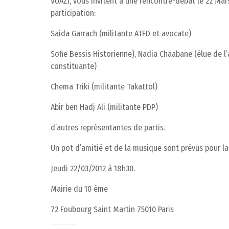
VUAZI, vous invitent à une rencontre-débat le 22 Mar
participation:
Saida Garrach (militante ATFD et avocate)
Sofie Bessis Historienne), N​​​​​​adia Chaabane (élue de 
constituante)
Chema Triki (​​​​​​militante Takattol)
Abir ben ​​​Hadj Ali (militante PDP)
d’autres représentantes de partis.
Un pot d’amitié et de la musique sont prévus pour la 
Jeudi 22/03/2012 à 18h30.
Mairie du 10 ème
72 Foubourg Saint Martin 75010 Paris