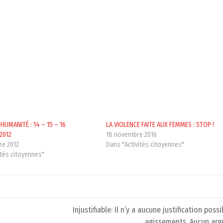
’HUMANITÉ : 14 – 15 – 16
LA VIOLENCE FAITE AUX FEMMES : STOP !
2012
18 novembre 2016
re 2012
Dans "Activités citoyennes"
ités citoyennes"
Injustifiable: Il n’y a aucune justification poss
agissements. Aucun arg