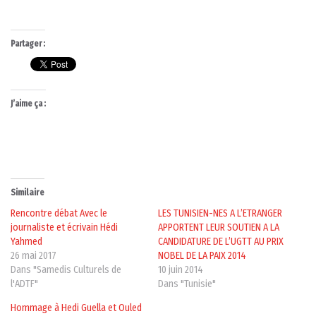
Partager :
J’aime ça :
Similaire
Rencontre débat Avec le
LES TUNISIEN-NES A L’ETRANGER
journaliste et écrivain Hédi
APPORTENT LEUR SOUTIEN A LA
Yahmed
CANDIDATURE DE L’UGTT AU PRIX
26 mai 2017
NOBEL DE LA PAIX 2014
Dans "Samedis Culturels de
10 juin 2014
l'ADTF"
Dans "Tunisie"
Hommage à Hedi Guella et Ouled