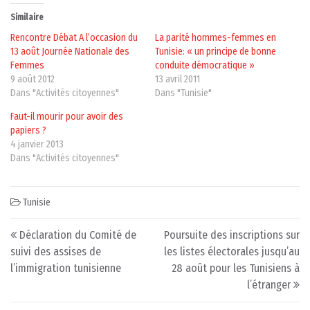
Similaire
Rencontre Débat A l’occasion du
La parité hommes-femmes en
13 août Journée Nationale des
Tunisie: « un principe de bonne
Femmes
conduite démocratique »
9 août 2012
13 avril 2011
Dans "Activités citoyennes"
Dans "Tunisie"
Faut-il mourir pour avoir des
papiers ?
4 janvier 2013
Dans "Activités citoyennes"
Tunisie
Post navigation
Déclaration du Comité de
Poursuite des inscriptions sur
suivi des assises de
les listes électorales jusqu’au
l’immigration tunisienne
28 août pour les Tunisiens à
l’étranger