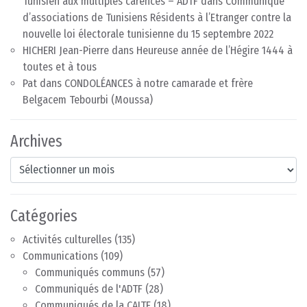
Tunisien aux multiples carences – ADTF
dans
Communiqué
d’associations de Tunisiens Résidents à l’Etranger contre la
nouvelle loi électorale tunisienne du 15 septembre 2022
HICHERI Jean-Pierre
dans
Heureuse année de l’Hégire 1444 à
toutes et à tous
Pat
dans
CONDOLÉANCES à notre camarade et frère
Belgacem Tebourbi (Moussa)
Archives
Archives
Catégories
Activités culturelles
(135)
Communications
(109)
Communiqués communs
(57)
Communiqués de l'ADTF
(28)
Communiqués de la CAITE
(18)