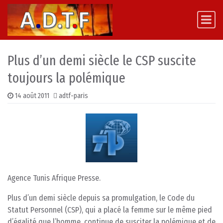
Skip to content
Main Navigation
Plus d’un demi siècle le CSP suscite
toujours la polémique
14 août 2011
adtf-paris
Agence Tunis Afrique Presse.
Plus d’un demi siècle depuis sa promulgation, le Code du
Statut Personnel (CSP), qui a placé la femme sur le même pied
d’égalité que l’homme, continue de susciter la polémique et de