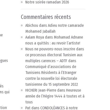
Notre soirée ramadan 2026
Commentaires récents
Abichou
dans
Adieu notre camarade
Mohamed Jaballah
ne
Aalam Roya
dans
Mohamad Adnane
nous a quittés : au revoir l’artiste!
Nous ne pouvons-nous inscrire dans
ce processus électoral Tunisien aux
ègues
multiples carences – ADTF
dans
Communiqué d’associations de
Tunisiens Résidents à l’Etranger
contre la nouvelle loi électorale
tunisienne du 15 septembre 2022
rès
HICHERI Jean-Pierre
dans
Heureuse
ns qui
année de l’Hégire 1444 à toutes et à
tous
ation
Pat
dans
CONDOLÉANCES à notre