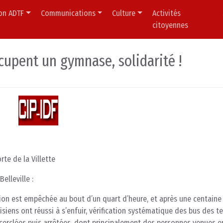
ion ADTF
Communications
Culture
Activités
citoyennes
cupent un gymnase, solidarité !
rte de la Villette
elleville :
tion est empêchée au bout d’un quart d’heure, et après une centaine
siens ont réussi à s’enfuir, vérification systématique des bus des t
cerclées puis arrêtées, dont principalement des personnes venues e