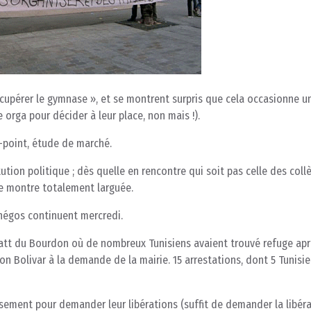
récupérer le gymnase », et se montrent surpris que cela occasionne u
 orga pour décider à leur place, non mais !).
r-point, étude de marché.
tion politique ; dès quelle en rencontre qui soit pas celle des coll
se montre totalement larguée.
 négos continuent mercredi.
quatt du Bourdon où de nombreux Tunisiens avaient trouvé refuge ap
n Bolivar à la demande de la mairie. 15 arrestations, dont 5 Tunisie
ement pour demander leur libérations (suffit de demander la libér