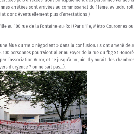
onnes arrêtées sont arrivées au commissariat du 11ème, av ledru roll
at donc éventuellement plus d’arrestations )
lle au 100 rue de la Fontaine-au-Roi (Paris 11e, Métro Couronnes ou
 une élue du 11e « négocient » dans la confusion. Ils ont amené deux
é. 100 personnes pourraient aller au Foyer de la rue du fbg St Honoré
r l’association Auror, et ce jusqu’à fin juin. Il y aurait des chambre
yers d’urgence ? on ne sait pas…).