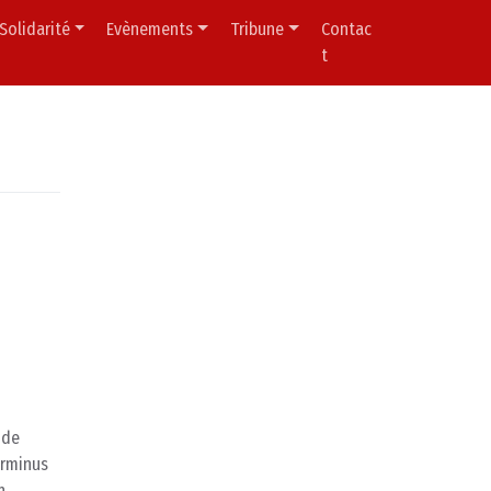
Solidarité
Evènements
Tribune
Contac
t
 de
erminus
n