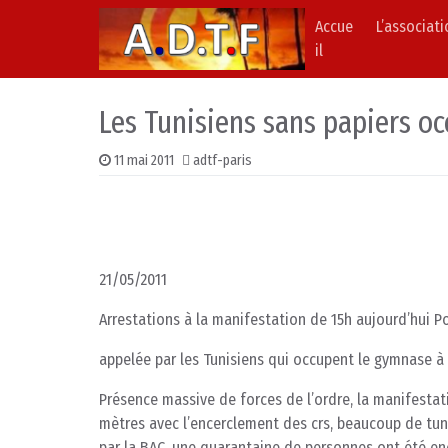
Accue
L’associat
Skip to content
Main Navigation
il
Les Tunisiens sans papiers oc
11 mai 2011
adtf-paris
21/05/2011
Arrestations à la manifestation de 15h aujourd’hui Po
appelée par les Tunisiens qui occupent le gymnase à B
Présence massive de forces de l’ordre, la manifesta
mètres avec l’encerclement des crs, beaucoup de tuni
par la BAC, une quarantaine de personnes ont été en