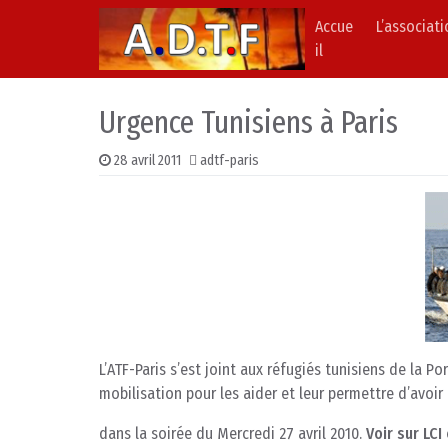
Accue
L’associat
Skip to content
Main Navigation
il
Urgence Tunisiens à Paris
28 avril 2011
adtf-paris
L’ATF-Paris s’est joint aux réfugiés tunisiens de la Po
mobilisation pour les aider et leur permettre d’avoir
dans la soirée du Mercredi 27 avril 2010.
Voir sur LCI