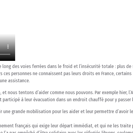
long des voies ferrées dans le froid et l’insécurité totale : plus de
urs ces personnes ne connaissent pas leurs droits en France, certains
une assistance.
e, et nous tentons d’aider comme nous pouvons. Par exemple hier, l’A
 participé à leur évacuation dans un endroit chauffé pour y passer l
ir une grande mobilisation pour les aider et leur permettre d’avoir le
ement français qui exige leur départ immédiat, et qui ne les traite
ne l’a pas empêché d’être solidaire avec les réfugiés libyens, seuleme