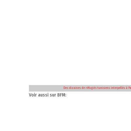
Des dizaines de réfugiés tunisiens interpellés à Pa
Voir aussi sur BFM: