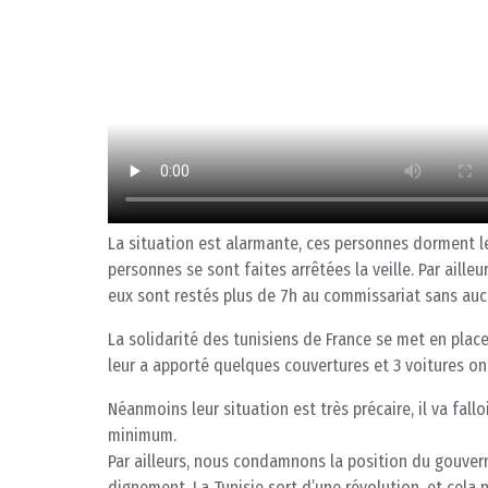
La situation est alarmante, ces personnes dorment le 
personnes se sont faites arrêtées la veille. Par aille
eux sont restés plus de 7h au commissariat sans auc
La solidarité des tunisiens de France se met en plac
leur a apporté quelques couvertures et 3 voitures ont
Néanmoins leur situation est très précaire, il va fallo
minimum.
Par ailleurs, nous condamnons la position du gouvern
dignement. La Tunisie sort d’une révolution, et cela 