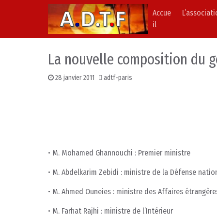
Accue
L’associat
Skip to content
Main Navigation
il
La nouvelle composition du 
28 janvier 2011
adtf-paris
• M. Mohamed Ghannouchi : Premier ministre
• M. Abdelkarim Zebidi : ministre de la Défense natio
• M. Ahmed Ouneies : ministre des Affaires étrangère
• M. Farhat Rajhi : ministre de l’Intérieur