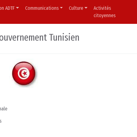
ion ADTF
Communications
Culture
Activités
citoyennes
gouvernement Tunisien
nale
s