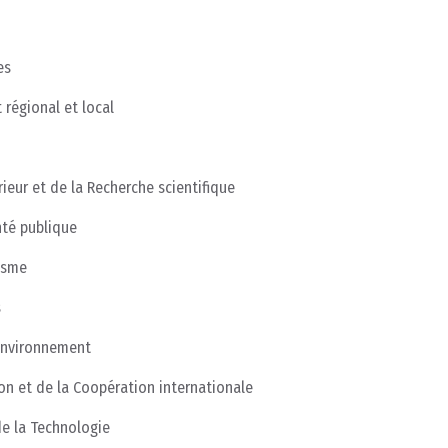
es
régional et local
ieur et de la Recherche scientifique
nté publique
isme
s
l’Environnement
ion et de la Coopération internationale
 de la Technologie