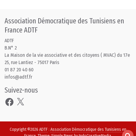
Association Démocratique des Tunisiens en
France ADTF
ADTF
B.N° 2
La Maison de la vie associative et des citoyens ( MVAC) du 17e
25, rue Lantiez - 75017 Paris
01 87 20 40 60
infos@adtf.fr
Suivez-nous
Facebook
X
Copyright ©2026
ADTF
:
Association Démocratique des Tunisiens en
France
. Theme: Simple News by
IndoCreativeMedia
.