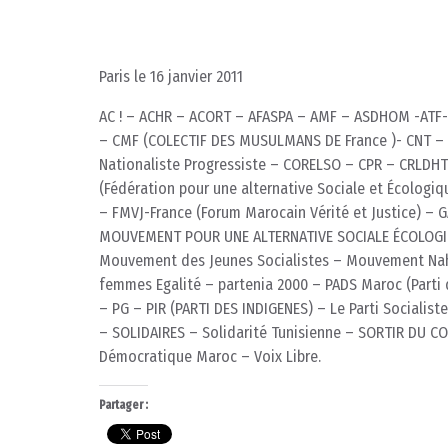
Paris le 16 janvier 2011
AC ! – ACHR – ACORT – AFASPA – AMF – ASDHOM -ATF
– CMF (COLECTIF DES MUSULMANS DE France )- CNT – 
Nationaliste Progressiste – CORELSO – CPR – CRLDHT 
(Fédération pour une alternative Sociale et Écologiq
– FMVJ-France (Forum Marocain Vérité et Justice) – G
MOUVEMENT POUR UNE ALTERNATIVE SOCIALE ÉCOLOGIQ
Mouvement des Jeunes Socialistes – Mouvement Nah
femmes Egalité – partenia 2000 – PADS Maroc (Part
– PG – PIR (PARTI DES INDIGENES) – Le Parti Socialist
– SOLIDAIRES – Solidarité Tunisienne – SORTIR DU C
Démocratique Maroc – Voix Libre.
Partager :