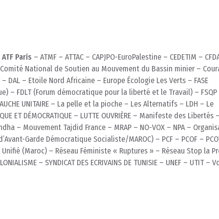
-
ATF Paris
– ATMF – ATTAC – CAPJPO-EuroPalestine – CEDETIM – CFDA
Comité National de Soutien au Mouvement du Bassin minier – Cour
– DAL – Etoile Nord Africaine – Europe Écologie Les Verts – FASE
ue) – FDLT (Forum démocratique pour la liberté et le Travail) – FSQP
AUCHE UNITAIRE – La pelle et la pioche – Les Alternatifs – LDH – Le
UE ET DÉMOCRATIQUE – LUTTE OUVRIÈRE – Manifeste des Libertés –
dha – Mouvement Tajdid France – MRAP – NO-VOX – NPA – Organis
i d’Avant-Garde Démocratique Socialiste/MAROC) – PCF – PCOF – PCO
e Unifié (Maroc) – Réseau Féministe « Ruptures » – Réseau Stop la Pr
OLONIALISME – SYNDICAT DES ECRIVAINS DE TUNISIE – UNEF – UTIT – V