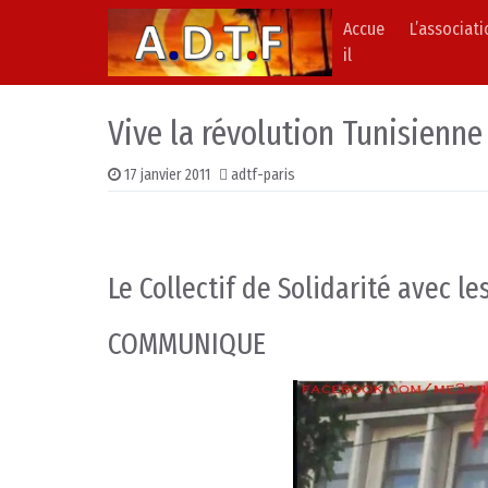
Accue
L’associat
Skip to content
Main Navigation
il
Vive la révolution Tunisienne
17 janvier 2011
adtf-paris
Le Collectif de Solidarité avec l
COMMUNIQUE