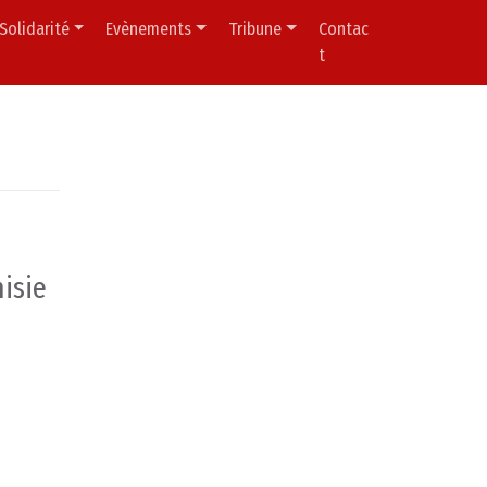
Solidarité
Evènements
Tribune
Contac
t
nisie