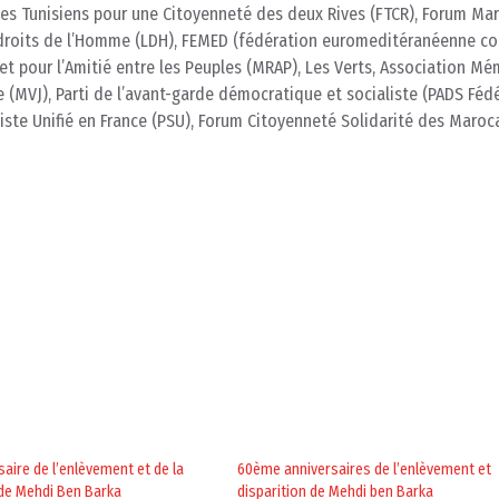
 des Tunisiens pour une Citoyenneté des deux Rives (FTCR), Forum Ma
es droits de l’Homme (LDH), FEMED (fédération euromeditéranéenne co
t pour l’Amitié entre les Peuples (MRAP), Les Verts, Association Mé
ce (MVJ), Parti de l’avant-garde démocratique et socialiste (PADS Féd
liste Unifié en France (PSU), Forum Citoyenneté Solidarité des Maroc
saire de l’enlèvement et de la
60ème anniversaires de l’enlèvement et
 de Mehdi Ben Barka
disparition de Mehdi ben Barka