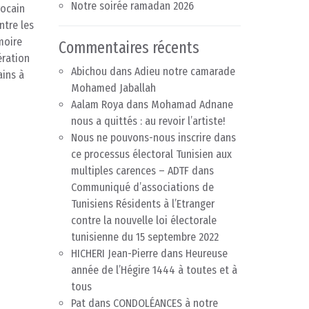
Notre soirée ramadan 2026
rocain
ntre les
moire
Commentaires récents
ération
Abichou
dans
Adieu notre camarade
ains à
Mohamed Jaballah
Aalam Roya
dans
Mohamad Adnane
nous a quittés : au revoir l’artiste!
Nous ne pouvons-nous inscrire dans
ce processus électoral Tunisien aux
multiples carences – ADTF
dans
Communiqué d’associations de
Tunisiens Résidents à l’Etranger
contre la nouvelle loi électorale
tunisienne du 15 septembre 2022
HICHERI Jean-Pierre
dans
Heureuse
année de l’Hégire 1444 à toutes et à
tous
Pat
dans
CONDOLÉANCES à notre