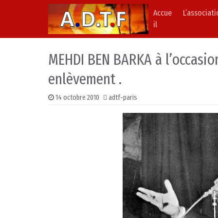
Accue
L’associat
Skip to content
Main Navigation
il
MEHDI BEN BARKA à l’occasio
enlèvement .
14 octobre 2010
adtf-paris