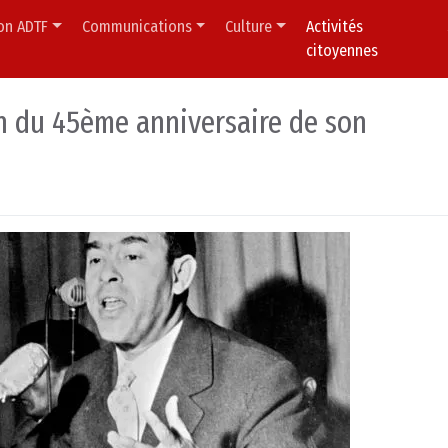
ion ADTF
Communications
Culture
Activités
citoyennes
n du 45ème anniversaire de son