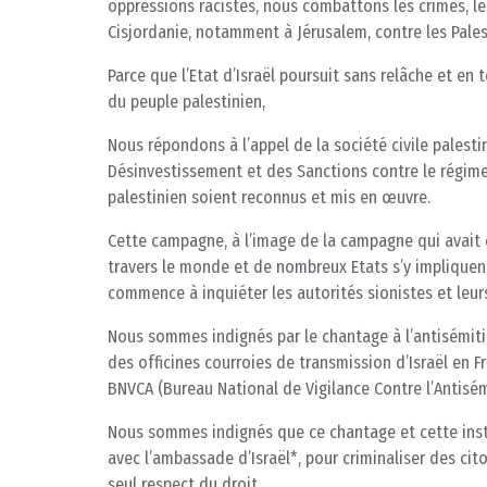
oppressions racistes, nous combattons les crimes, le
Cisjordanie, notamment à Jérusalem, contre les Palest
Parce que l’Etat d’Israël poursuit sans relâche et en
du peuple palestinien,
Nous répondons à l’appel de la société civile palest
Désinvestissement et des Sanctions contre le régime 
palestinien soient reconnus et mis en œuvre.
Cette campagne, à l’image de la campagne qui avait c
travers le monde et de nombreux Etats s’y impliquent,
commence à inquiéter les autorités sionistes et leurs
Nous sommes indignés par le chantage à l’antisémiti
des officines courroies de transmission d’Israël en Fr
BNVCA (Bureau National de Vigilance Contre l’Antisé
Nous sommes indignés que ce chantage et cette instru
avec l’ambassade d’Israël*, pour criminaliser des ci
seul respect du droit.