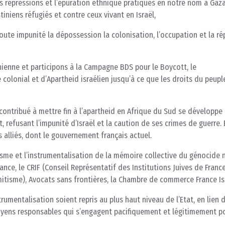
s répressions et l’épuration ethnique pratiqués en notre nom à Gaza
iniens réfugiés et contre ceux vivant en Israël,
 toute impunité la dépossession la colonisation, l’occupation et la r
inienne et participons à la Campagne BDS pour le Boycott, le
colonial et d’Apartheid israélien jusqu’à ce que les droits du peupl
ontribué à mettre fin à l’apartheid en Afrique du Sud se développe
 refusant l’impunité d’Israël et la caution de ses crimes de guerre. 
 alliés, dont le gouvernement français actuel.
sme et l’instrumentalisation de la mémoire collective du génocide n
ance, le CRIF (Conseil Représentatif des Institutions Juives de France
mitisme), Avocats sans frontières, la Chambre de commerce France I
mentalisation soient repris au plus haut niveau de l’Etat, en lien d
toyens responsables qui s’engagent pacifiquement et légitimement po