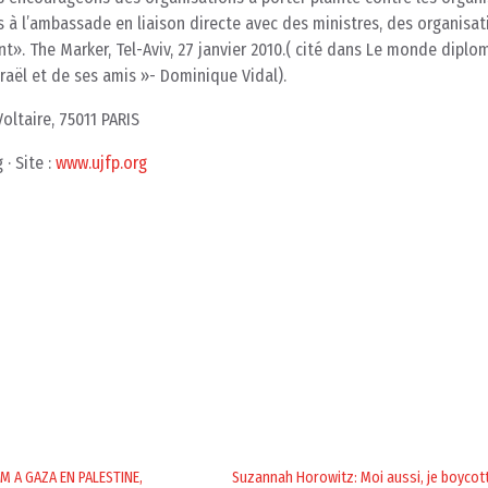
 à l’ambassade en liaison directe avec des ministres, des organisat
t». The Marker, Tel-Aviv, 27 janvier 2010.( cité dans Le monde diplo
sraël et de ses amis »- Dominique Vidal).
Voltaire, 75011 PARIS
 · Site :
www.ujfp.org
M A GAZA EN PALESTINE,
Suzannah Horowitz: Moi aussi, je boycott