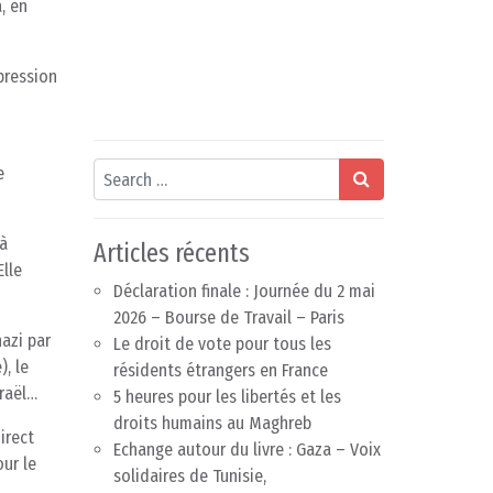
, en
épression
Search
e
 à
Articles récents
Elle
Déclaration finale : Journée du 2 mai
2026 – Bourse de Travail – Paris
azi par
Le droit de vote pour tous les
), le
résidents étrangers en France
sraël…
5 heures pour les libertés et les
droits humains au Maghreb
irect
Echange autour du livre : Gaza – Voix
ur le
solidaires de Tunisie,