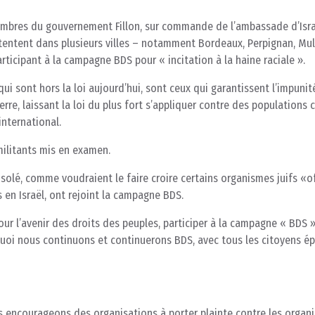
 membres du gouvernement Fillon, sur commande de l’ambassade d’Isra
 intentent dans plusieurs villes – notamment Bordeaux, Perpignan, Mu
rticipant à la campagne BDS pour « incitation à la haine raciale ».
 qui sont hors la loi aujourd’hui, sont ceux qui garantissent l’impunit
erre, laissant la loi du plus fort s’appliquer contre des populations c
international.
ilitants mis en examen.
solé, comme voudraient le faire croire certains organismes juifs «off
s en Israël, ont rejoint la campagne BDS.
pour l’avenir des droits des peuples, participer à la campagne « BDS 
quoi nous continuons et continuerons BDS, avec tous les citoyens ép
s encourageons des organisations à porter plainte contre les organ