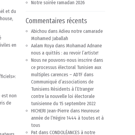
Notre soirée ramadan 2026
ël et du
lhouse,
Commentaires récents
Abichou
dans
Adieu notre camarade
é
Mohamed Jaballah
iviles en
Aalam Roya
dans
Mohamad Adnane
nous a quittés : au revoir l’artiste!
Nous ne pouvons-nous inscrire dans
ce processus électoral Tunisien aux
multiples carences – ADTF
dans
iciels»:
Communiqué d’associations de
Tunisiens Résidents à l’Etranger
» est non
contre la nouvelle loi électorale
ris de
tunisienne du 15 septembre 2022
HICHERI Jean-Pierre
dans
Heureuse
année de l’Hégire 1444 à toutes et à
tous
Pat
dans
CONDOLÉANCES à notre
isateurs