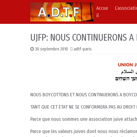
Accue
L’associat
Skip to content
Main Navigation
il
UJFP: NOUS CONTINUERONS A
30 septembre 2010
adtf-paris
NOUS BOYCOTTONS ET NOUS CONTINUERONS A BOYCOT
TANT QUE CET ETAT NE SE CONFORMERA PAS AU DROIT 
Parce que nous sommes une association juive attachée
Parce que les valeurs juives dont nous nous réclamon