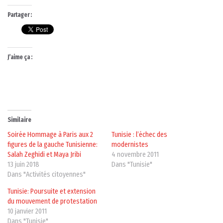
Partager :
J’aime ça :
Similaire
Soirée Hommage à Paris aux 2
Tunisie : l’échec des
figures de la gauche Tunisienne:
modernistes
Salah Zeghidi et Maya Jribi
4 novembre 2011
13 juin 2018
Dans "Tunisie"
Dans "Activités citoyennes"
Tunisie: Poursuite et extension
du mouvement de protestation
10 janvier 2011
Dans "Tunisie"