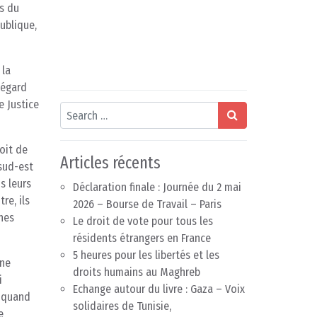
s du
publique,
 la
’égard
e Justice
Search
oit de
Articles récents
 sud-est
s leurs
Déclaration finale : Journée du 2 mai
re, ils
2026 – Bourse de Travail – Paris
nnes
Le droit de vote pour tous les
résidents étrangers en France
5 heures pour les libertés et les
 ne
droits humains au Maghreb
i
Echange autour du livre : Gaza – Voix
– quand
solidaires de Tunisie,
e