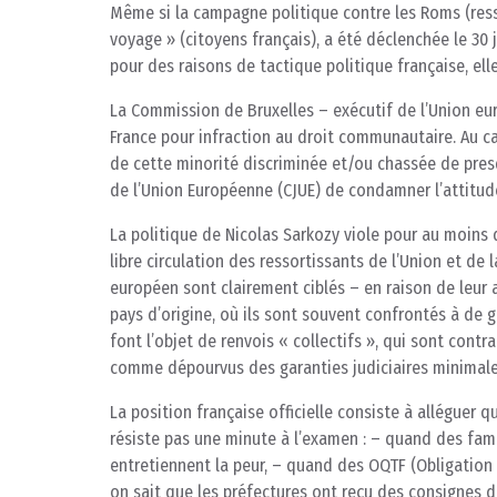
Même si la campagne politique contre les Roms (ress
voyage » (citoyens français), a été déclenchée le 30 
pour des raisons de tactique politique française, ell
La Commission de Bruxelles – exécutif de l’Union eu
France pour infraction au droit communautaire. Au cas
de cette minorité discriminée et/ou chassée de pre
de l’Union Européenne (CJUE) de condamner l’attitude
La politique de Nicolas Sarkozy viole pour au moins
libre circulation des ressortissants de l’Union et de 
européen sont clairement ciblés – en raison de leur
pays d’origine, où ils sont souvent confrontés à de gr
font l’objet de renvois « collectifs », qui sont cont
comme dépourvus des garanties judiciaires minimale
La position française officielle consiste à alléguer 
résiste pas une minute à l’examen : – quand des fam
entretiennent la peur, – quand des OQTF (Obligation 
on sait que les préfectures ont reçu des consignes du 