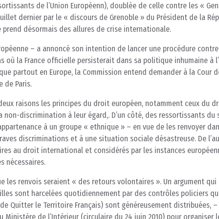
ortissants de l’Union Européenn), doublée de celle contre les « Gen
juillet dernier par le « discours de Grenoble » du Président de la Ré
e prend désormais des allures de crise internationale.
ropéenne – a annoncé son intention de lancer une procédure contre
 où la France officielle persisterait dans sa politique inhumaine à l
sque partout en Europe, la Commission entend demander à la Cour d
 de Paris.
 deux raisons les principes du droit européen, notamment ceux du dr
la non-discrimination à leur égard,. D’un côté, des ressortissants du
 appartenance à un groupe « ethnique » – en vue de les renvoyer dan
aves discriminations et à une situation sociale désastreuse. De l’aut
raires au droit international et considérés par les instances europée
s nécessaires.
que les renvois seraient « des retours volontaires ». Un argument qui
illes sont harcelées quotidiennement par des contrôles policiers qu
de Quitter le Territoire Français) sont généreusement distribuées, 
Ministère de l’Intérieur (circulaire du 24 juin 2010) pour organiser l