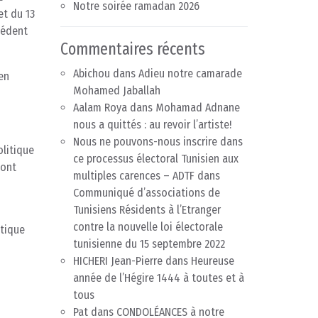
Notre soirée ramadan 2026
et du 13
sédent
Commentaires récents
Abichou
dans
Adieu notre camarade
 en
Mohamed Jaballah
Aalam Roya
dans
Mohamad Adnane
nous a quittés : au revoir l’artiste!
Nous ne pouvons-nous inscrire dans
olitique
ce processus électoral Tunisien aux
 ont
multiples carences – ADTF
dans
Communiqué d’associations de
Tunisiens Résidents à l’Etranger
contre la nouvelle loi électorale
itique
tunisienne du 15 septembre 2022
HICHERI Jean-Pierre
dans
Heureuse
année de l’Hégire 1444 à toutes et à
tous
Pat
dans
CONDOLÉANCES à notre