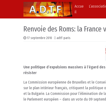
Accue
L’associat
Skip to content
Main Navigation
il
Renvoie des Roms: la France v
17 septembre 2010
adtf-paris
Une politique d’expulsions massives à l’égard des R
résister
La Commission européenne de Bruxelles et le Conseil 
sur le plan intérieur français, critiquent la politiq
et la Bulgarie. La Commission pour l’élimination de l
le Parlement européen – dans un vote du 09 septemb