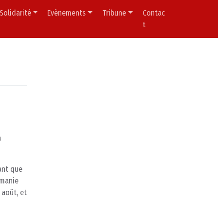
Solidarité
Evènements
Tribune
Contac
t
à
ant que
umanie
 août, et