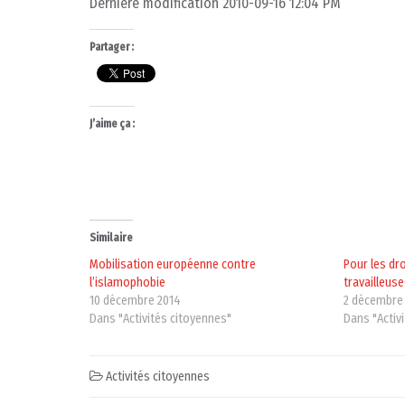
Dernière modification 2010-09-16 12:04 PM
Partager :
J’aime ça :
Similaire
Mobilisation européenne contre
Pour les dro
l’islamophobie
travailleuse
10 décembre 2014
2 décembre
Dans "Activités citoyennes"
Dans "Activ
Activités citoyennes