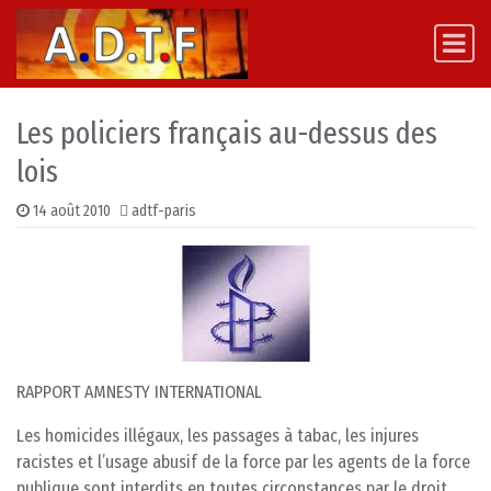
Skip to content
Main Navigation
Les policiers français au-dessus des
lois
14 août 2010
adtf-paris
RAPPORT AMNESTY INTERNATIONAL
Les homicides illégaux, les passages à tabac, les injures
racistes et l’usage abusif de la force par les agents de la force
publique sont interdits en toutes circonstances par le droit