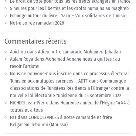
Le droit de vote pour tous les résidents étrangers en France
5 heures pour les libertés et les droits humains au Maghreb
Echange autour du livre : Gaza – Voix solidaires de Tunisie,
Notre soirée ramadan 2026
Commentaires récents
Abichou
dans
Adieu notre camarade Mohamed Jaballah
Aalam Roya
dans
Mohamad Adnane nous a quittés : au
revoir l’artiste!
Nous ne pouvons-nous inscrire dans ce processus électoral
Tunisien aux multiples carences – ADTF
dans
Communiqué
d’associations de Tunisiens Résidents à l’Etranger contre la
nouvelle loi électorale tunisienne du 15 septembre 2022
HICHERI Jean-Pierre
dans
Heureuse année de l’Hégire 1444 à
toutes et à tous
Pat
dans
CONDOLÉANCES à notre camarade et frère
Belgacem Tebourbi (Moussa)