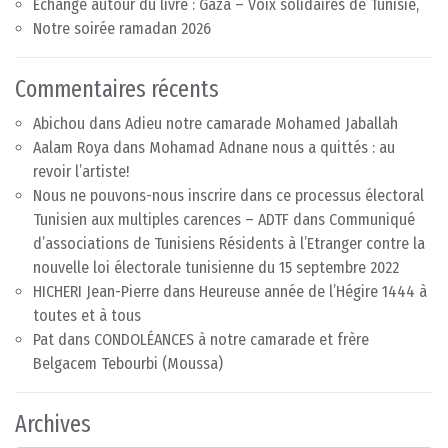
Echange autour du livre : Gaza – Voix solidaires de Tunisie,
Notre soirée ramadan 2026
Commentaires récents
Abichou
dans
Adieu notre camarade Mohamed Jaballah
Aalam Roya
dans
Mohamad Adnane nous a quittés : au
revoir l’artiste!
Nous ne pouvons-nous inscrire dans ce processus électoral
Tunisien aux multiples carences – ADTF
dans
Communiqué
d’associations de Tunisiens Résidents à l’Etranger contre la
nouvelle loi électorale tunisienne du 15 septembre 2022
HICHERI Jean-Pierre
dans
Heureuse année de l’Hégire 1444 à
toutes et à tous
Pat
dans
CONDOLÉANCES à notre camarade et frère
Belgacem Tebourbi (Moussa)
Archives