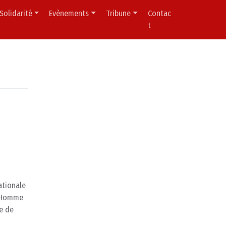
Solidarité
Evènements
Tribune
Contac
t
ationale
l’Homme
e de