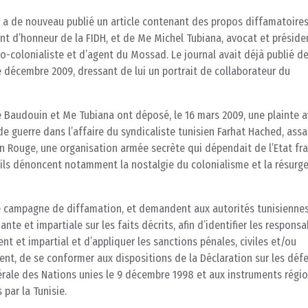
s a de nouveau publié un article contenant des propos diffamatoires
nt d’honneur de la FIDH, et de Me Michel Tubiana, avocat et préside
o-colonialiste et d’agent du Mossad. Le journal avait déjà publié d
décembre 2009, dressant de lui un portrait de collaborateur du
 Baudouin et Me Tubiana ont déposé, le 16 mars 2009, une plainte 
de guerre dans l’affaire du syndicaliste tunisien Farhat Hached, ass
in Rouge, une organisation armée secrète qui dépendait de l’Etat fra
e, ils dénoncent notamment la nostalgie du colonialisme et la résurg
e campagne de diffamation, et demandent aux autorités tunisienne
e et impartiale sur les faits décrits, afin d’identifier les responsa
t et impartial et d’appliquer les sanctions pénales, civiles et/ou
ment, de se conformer aux dispositions de la Déclaration sur les déf
rale des Nations unies le 9 décembre 1998 et aux instruments régi
 par la Tunisie.