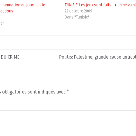
ondamnation du journaliste
TUNISIE: Les jeux sont faits… rien ne va pl
kaddous
22 octobre 2009
0
Dans "Tunisie"
ie"
É DU CRIME
Politis: Palestine, grande cause antico
 obligatoires sont indiqués avec
*