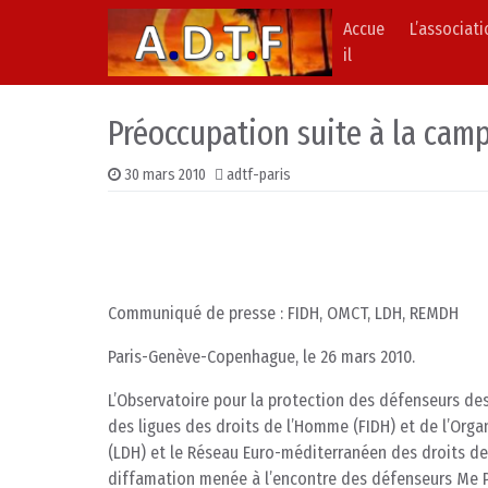
Accue
L’associat
Skip to content
Main Navigation
il
Préoccupation suite à la cam
30 mars 2010
adtf-paris
Communiqué de presse : FIDH, OMCT, LDH, REMDH
Paris-Genève-Copenhague, le 26 mars 2010.
L’Observatoire pour la protection des défenseurs de
des ligues des droits de l’Homme (FIDH) et de l’Orga
(LDH) et le Réseau Euro-méditerranéen des droits d
diffamation menée à l’encontre des défenseurs Me P