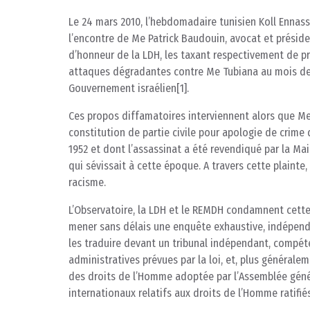
Le 24 mars 2010, l’hebdomadaire tunisien Koll Ennas
l’encontre de Me Patrick Baudouin, avocat et préside
d’honneur de la LDH, les taxant respectivement de pr
attaques dégradantes contre Me Tubiana au mois de 
Gouvernement israélien[1].
Ces propos diffamatoires interviennent alors que Me
constitution de partie civile pour apologie de crime 
1952 et dont l’assassinat a été revendiqué par la Ma
qui sévissait à cette époque. A travers cette plaint
racisme.
L’Observatoire, la LDH et le REMDH condamnent cett
mener sans délais une enquête exhaustive, indépendant
les traduire devant un tribunal indépendant, compéten
administratives prévues par la loi, et, plus générale
des droits de l’Homme adoptée par l’Assemblée géné
internationaux relatifs aux droits de l’Homme ratifiés