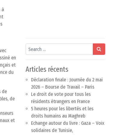
 à
nt
es
Search
avec
assiné en
nçais et
Articles récents
ence du
Déclaration finale : Journée du 2 mai
2026 – Bourse de Travail – Paris
s de
Le droit de vote pour tous les
bles, de
résidents étrangers en France
5 heures pour les libertés et les
enseurs
droits humains au Maghreb
onaux et
Echange autour du livre : Gaza – Voix
solidaires de Tunisie,