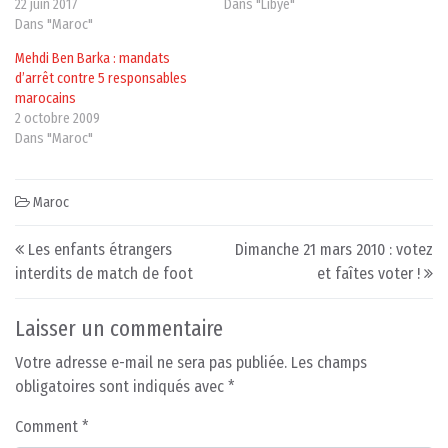
22 juin 2017
Dans "Libye"
Dans "Maroc"
Mehdi Ben Barka : mandats
d’arrêt contre 5 responsables
marocains
2 octobre 2009
Dans "Maroc"
Maroc
Post navigation
Les enfants étrangers
Dimanche 21 mars 2010 : votez
interdits de match de foot
et faîtes voter !
Laisser un commentaire
Votre adresse e-mail ne sera pas publiée.
Les champs
obligatoires sont indiqués avec
*
Comment
*