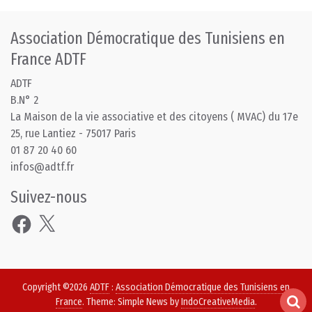
Association Démocratique des Tunisiens en
France ADTF
ADTF
B.N° 2
La Maison de la vie associative et des citoyens ( MVAC) du 17e
25, rue Lantiez - 75017 Paris
01 87 20 40 60
infos@adtf.fr
Suivez-nous
Facebook
X
Copyright ©2026
ADTF
:
Association Démocratique des Tunisiens en
France
. Theme: Simple News by
IndoCreativeMedia
.