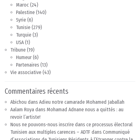
Maroc
(24)
Palestine
(140)
Syrie
(6)
Tunisie
(279)
Turquie
(3)
USA
(1)
Tribune
(19)
Humeur
(6)
Partenaires
(13)
Vie associative
(43)
Commentaires récents
Abichou
dans
Adieu notre camarade Mohamed Jaballah
Aalam Roya
dans
Mohamad Adnane nous a quittés : au
revoir l’artiste!
Nous ne pouvons-nous inscrire dans ce processus électoral
Tunisien aux multiples carences – ADTF
dans
Communiqué
d’associations de Tunisiens Résidents à l’Etranger contre la