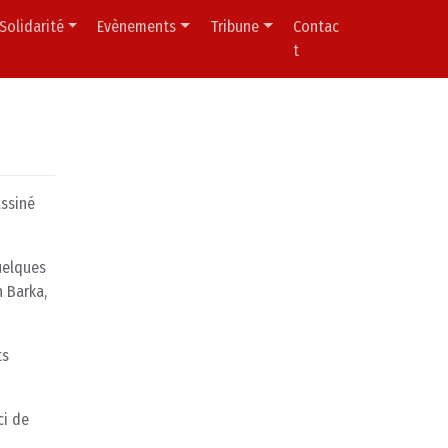
Solidarité
Evènements
Tribune
Contac
t
assiné
uelques
 Barka,
ts
ci de