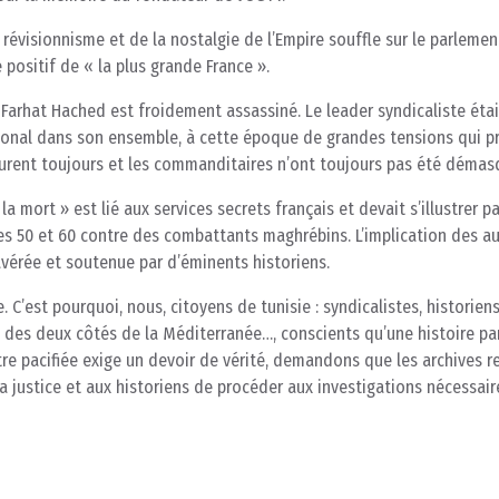
révisionnisme et de la nostalgie de l’Empire souffle sur le parlemen
e positif de « la plus grande France ».
2, Farhat Hached est froidement assassiné. Le leader syndicaliste étai
nal dans son ensemble, à cette époque de grandes tensions qui pr
ourent toujours et les commanditaires n’ont toujours pas été démas
a mort » est lié aux services secrets français et devait s’illustrer p
es 50 et 60 contre des combattants maghrébins. L’implication des au
avérée et soutenue par d’éminents historiens.
 C’est pourquoi, nous, citoyens de tunisie : syndicalistes, historiens
fs des deux côtés de la Méditerranée…, conscients qu’une histoire p
 pacifiée exige un devoir de vérité, demandons que les archives re
la justice et aux historiens de procéder aux investigations nécessair