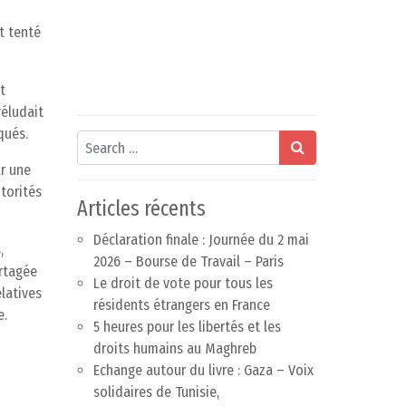
t tenté
t
éludait
qués.
Search
ar une
torités
Articles récents
Déclaration finale : Journée du 2 mai
,
2026 – Bourse de Travail – Paris
artagée
Le droit de vote pour tous les
latives
résidents étrangers en France
e.
5 heures pour les libertés et les
droits humains au Maghreb
Echange autour du livre : Gaza – Voix
solidaires de Tunisie,