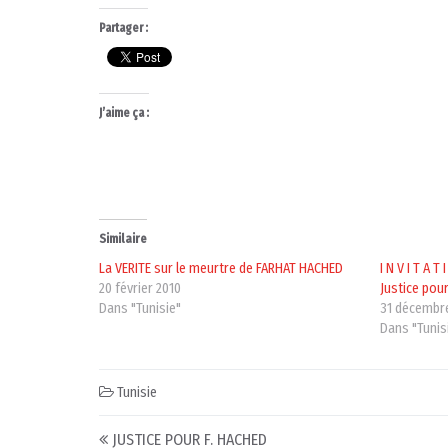
Partager :
J’aime ça :
Similaire
La VERITE sur le meurtre de FARHAT HACHED
I N V I T A T
20 février 2010
Justice pou
Dans "Tunisie"
31 décembr
Dans "Tunis
Tunisie
Post navigation
JUSTICE POUR F. HACHED