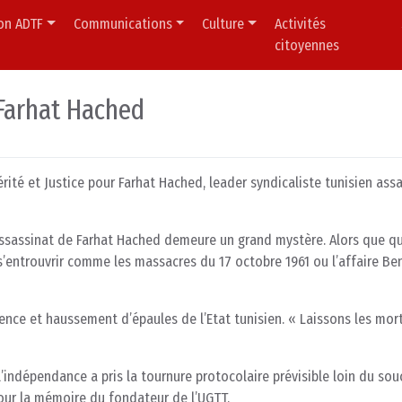
ion ADTF
Communications
Culture
Activités
citoyennes
 Farhat Hached
rité et Justice pour Farhat Hached, leader syndicaliste tunisien ass
’assassinat de Farhat Hached demeure un grand mystère. Alors que q
’entrouvrir comme les massacres du 17 octobre 1961 ou l’affaire Ben
ilence et haussement d’épaules de l’Etat tunisien. « Laissons les mor
indépendance a pris la tournure protocolaire prévisible loin du sou
pour la mémoire du fondateur de l’UGTT.