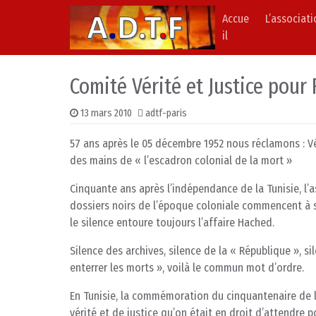
Accue
L’associat
Skip to content
Main Navigation
il
Comité Vérité et Justice pour
13 mars 2010
adtf-paris
57 ans après le 05 décembre 1952 nous réclamons : Vé
des mains de « l’escadron colonial de la mort »
Cinquante ans après l’indépendance de la Tunisie, l
dossiers noirs de l’époque coloniale commencent à s
le silence entoure toujours l’affaire Hached.
Silence des archives, silence de la « République », s
enterrer les morts », voilà le commun mot d’ordre.
En Tunisie, la commémoration du cinquantenaire de l’
vérité et de justice qu’on était en droit d’attendre 