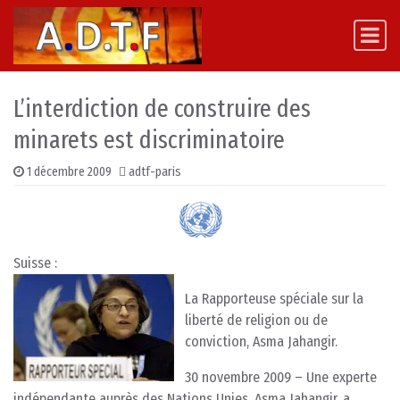
Skip to content
Main Navigation
L’interdiction de construire des
minarets est discriminatoire
1 décembre 2009
adtf-paris
Suisse :
La Rapporteuse spéciale sur la
liberté de religion ou de
conviction, Asma Jahangir.
30 novembre 2009 – Une experte
indépendante auprès des Nations Unies, Asma Jahangir, a