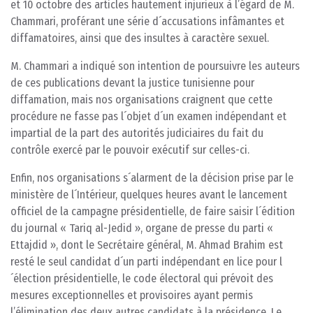
et 10 octobre des articles hautement injurieux à l’égard de M.
Chammari, proférant une série d´accusations infâmantes et
diffamatoires, ainsi que des insultes à caractère sexuel.
M. Chammari a indiqué son intention de poursuivre les auteurs
de ces publications devant la justice tunisienne pour
diffamation, mais nos organisations craignent que cette
procédure ne fasse pas l´objet d´un examen indépendant et
impartial de la part des autorités judiciaires du fait du
contrôle exercé par le pouvoir exécutif sur celles-ci.
Enfin, nos organisations s´alarment de la décision prise par le
ministère de l´Intérieur, quelques heures avant le lancement
officiel de la campagne présidentielle, de faire saisir l´édition
du journal « Tariq al-Jedid », organe de presse du parti «
Ettajdid », dont le Secrétaire général, M. Ahmad Brahim est
resté le seul candidat d´un parti indépendant en lice pour l
´élection présidentielle, le code électoral qui prévoit des
mesures exceptionnelles et provisoires ayant permis
l’élimination des deux autres candidats à la présidence. Le