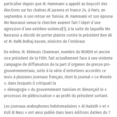
particulier depuis que M. Hammami a appelé au boycott des
élections sur les chaînes Al Jazeera et France 24, à Paris, en
septembre. A son retour en Tunisie, M. Hammami et son épouse
Me Nasraoui venue le chercher avaient fait l´objet d´une
agression d´une extrême violence[1], à la suite de laquelle Me
Nasraoui a décidé de porter plainte contre le président Ben Ali
et M. Rafik Belhaj Kacem, ministre de l´Intérieur.
De même, M. Khémaïs Chammari, membre du REMDH et ancien
vice président de la FIDH, fait actuellement face à une violente
campagne de diffamation de la part d´organes de presse pro-
gouvernementaux, suite à la série d´entretiens accordés ce
mois à plusieurs journaux français, dont le journal « Le Monde
», dans lesquels il critiquait la
« démagogie » du gouvernement tunisien et dénonçait le «
processus de plébiscisation » au profit du président sortant.
Les journaux arabophones hebdomadaires « Al Hadath » et «
Koll Al Nass » ont ainsi publié dans leurs éditions datées du 7