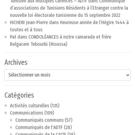
Tunisien aux multiples carences – ADTF
dans
Communiqué
d’associations de Tunisiens Résidents à l’Etranger contre la
nouvelle loi électorale tunisienne du 15 septembre 2022
HICHERI Jean-Pierre
dans
Heureuse année de l’Hégire 1444 à
toutes et à tous
Pat
dans
CONDOLÉANCES à notre camarade et frère
Belgacem Tebourbi (Moussa)
Archives
Archives
Catégories
Activités culturelles
(135)
Communications
(109)
Communiqués communs
(57)
Communiqués de l'ADTF
(28)
Communiqués de la CAITE
(18)