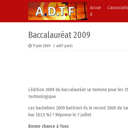
Accue
L’associat
Skip to content
Main Navigation
il
Baccalauréat 2009
11 juin 2009
adtf-paris
L’édition 2009 du baccalauréat se termine pour les 3
technologique.
Les bacheliers 2009 battront-ils le record 2008 de ta
bac (83,5 %) ? Réponse le 7 juillet
Bonne chance à Tous