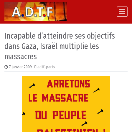
Skip to content
Main Navigation
Incapable d’atteindre ses objectifs
dans Gaza, Israël multiplie les
massacres
7 janvier 2009
adtf-paris