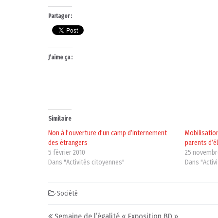
Partager :
J’aime ça :
Similaire
Non à l’ouverture d’un camp d’internement
Mobilisatio
des étrangers
parents d’é
5 février 2010
25 novembr
Dans "Activités citoyennes"
Dans "Activ
Société
Post navigation
Semaine de l’égalité « Exposition BD »