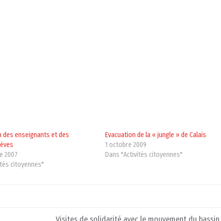
n des enseignants et des
Evacuation de la « jungle » de Calais
lèves
1 octobre 2009
e 2007
Dans "Activités citoyennes"
ités citoyennes"
Visites de solidarité avec le mouvement du bassin