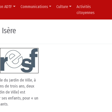
ion ADTF
Communications
Culture
Activités
citoyennes
 Isère
le du Jardin de Ville, à
ns de trois ans, deux
in de Ville) est
r ses enfants, pour « un
ants.