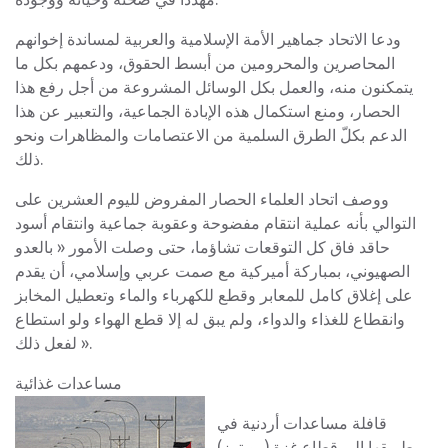
ودعا الاتحاد جماهير الأمة الإسلامية والعربية لمساندة إخوانهم
المحاصرين والمحرومين من أبسط الحقوق، ودعمهم بكل ما
يتمكنون منه، والعمل بكل الوسائل المشروعة من أجل رفع هذا
الحصار، ومنع استكمال هذه الإبادة الجماعية، والتعبير عن هذا
الدعم بكلّ الطرق السلمية من الاعتصامات والمظاهرات ونحو
ذلك.
ووصف اتحاد العلماء الحصار المفروض لليوم العشرين على
التوالي بأنه عملية انتقام مفضوحة وعقوبة جماعية وانتقام أسود
حاقد فاق كل التوقعات تشاؤما، حتى وصلت الأمور « بالعدو
الصهيوني، بمباركة أميركية مع صمت عربي وإسلامي، أن يقدم
على إغلاق كامل للمعابر وقطع للكهرباء والماء وتعطيل المخابز
وانقطاع للغذاء والدواء، ولم يبق له إلا قطع الهواء ولو استطاع
لفعل ذلك ».
مساعدات غذائية
قافلة مساعدات أردنية في
طريقها إلى قطاع غزة (رويترز)