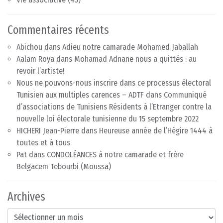
Commentaires récents
Abichou
dans
Adieu notre camarade Mohamed Jaballah
Aalam Roya
dans
Mohamad Adnane nous a quittés : au
revoir l’artiste!
Nous ne pouvons-nous inscrire dans ce processus électoral
Tunisien aux multiples carences – ADTF
dans
Communiqué
d’associations de Tunisiens Résidents à l’Etranger contre la
nouvelle loi électorale tunisienne du 15 septembre 2022
HICHERI Jean-Pierre
dans
Heureuse année de l’Hégire 1444 à
toutes et à tous
Pat
dans
CONDOLÉANCES à notre camarade et frère
Belgacem Tebourbi (Moussa)
Archives
Archives