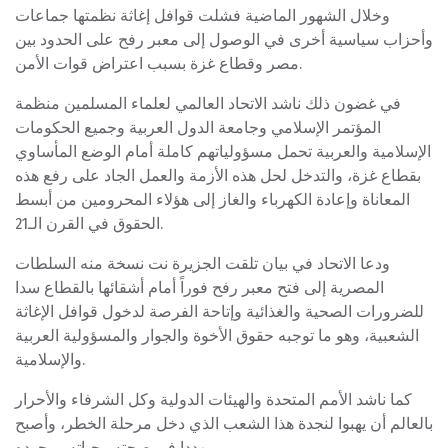
وخلال الشهور الماضية فشلت قوافل إغاثة نظمتها جماعات
وأحزاب سياسية أخرى في الوصول إلى معبر رفح على الحدود بين
مصر وقطاع غزة بسبب اعتراض قوات الأمن.
في غضون ذلك ناشد الاتحاد العالمي لعلماء المسلمين منظمة
المؤتمر الإسلامي وجامعة الدول العربية وجميع الحكومات
الإسلامية والعربية تحمل مسؤولياتهم كاملة أمام الوضع المأساوي
بقطاع غزة، والتدخل لحل هذه الأزمة والعمل الجاد على رفع هذه
المعاناة وإعادة الكهرباء والغاز إلى هؤلاء المحرومين من أبسط
الحقوق في القرن الـ21.
ودعا الاتحاد في بيان تلقت الجزيرة نت نسخة منه السلطات
المصرية إلى فتح معبر رفح فوراً أمام أشقائها بالقطاع سدا
للضرورات الصحية والغذائية وإتاحة الفرصة لدخول قوافل الإغاثة
الشعبية، وهو ما توجبه حقوق الأخوة والجوار والمسؤولية العربية
والإسلامية.
كما ناشد الأمم المتحدة والهيئات الدولية وكل الشرفاء والأحرار
بالعالم أن يهبوا لنجدة هذا الشعب الذي دخل مرحلة الخطر، وأصبح
مهددا في صحته وحياته ووجوده.