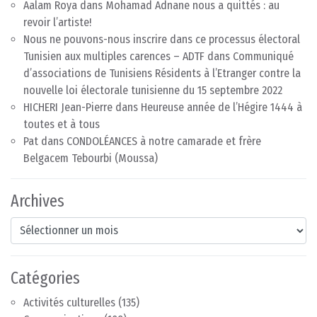
Aalam Roya
dans
Mohamad Adnane nous a quittés : au
revoir l’artiste!
Nous ne pouvons-nous inscrire dans ce processus électoral
Tunisien aux multiples carences – ADTF
dans
Communiqué
d’associations de Tunisiens Résidents à l’Etranger contre la
nouvelle loi électorale tunisienne du 15 septembre 2022
HICHERI Jean-Pierre
dans
Heureuse année de l’Hégire 1444 à
toutes et à tous
Pat
dans
CONDOLÉANCES à notre camarade et frère
Belgacem Tebourbi (Moussa)
Archives
Archives
Catégories
Activités culturelles
(135)