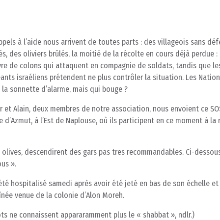
ppels à l’aide nous arrivent de toutes parts : des villageois sans déf
és, des oliviers brûlés, la moitié de la récolte en cours déjà perdue : 
vre de colons qui attaquent en compagnie de soldats, tandis que le
eants israéliens prétendent ne plus contrôler la situation. Les Natio
t la sonnette d’alarme, mais qui bouge ?
er et Alain, deux membres de notre association, nous envoient ce S
ge d’Azmut, à l’Est de Naplouse, où ils participent en ce moment à la 
es olives, descendirent des gars pas tres recommandables. Ci-dessous
ous ».
été hospitalisé samedi après avoir été jeté en bas de son échelle et
înée venue de la colonie d’Alon Moreh.
vôts ne connaissent appararamment plus le « shabbat », ndlr.)