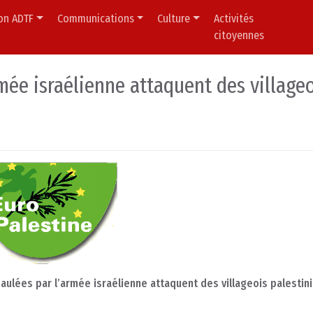
ion ADTF
Communications
Culture
Activités
citoyennes
mée israélienne attaquent des village
aulées par l’armée israélienne attaquent des villageois palestin