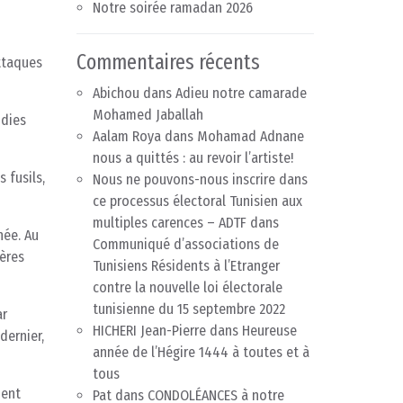
Notre soirée ramadan 2026
Commentaires récents
ttaques
Abichou
dans
Adieu notre camarade
Mohamed Jaballah
ndies
Aalam Roya
dans
Mohamad Adnane
nous a quittés : au revoir l’artiste!
 fusils,
Nous ne pouvons-nous inscrire dans
ce processus électoral Tunisien aux
multiples carences – ADTF
dans
née. Au
Communiqué d’associations de
ières
Tunisiens Résidents à l’Etranger
contre la nouvelle loi électorale
tunisienne du 15 septembre 2022
ar
HICHERI Jean-Pierre
dans
Heureuse
dernier,
année de l’Hégire 1444 à toutes et à
tous
ient
Pat
dans
CONDOLÉANCES à notre