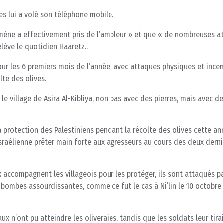
lles lui a volé son téléphone mobile.
mène a effectivement pris de l’ampleur » et que « de nombreuses a
lève le quotidien Haaretz..
our les 6 premiers mois de l’année, avec attaques physiques et ince
te des olives.
e village de Asira Al-Kibliya, non pas avec des pierres, mais avec des
a protection des Palestiniens pendant la récolte des olives cette an
israélienne prêter main forte aux agresseurs au cours des deux dern
x accompagnent les villageois pour les protéger, ils sont attaqués p
bombes assourdissantes, comme ce fut le cas à Ni’lin le 10 octobre 
naux n’ont pu atteindre les oliveraies, tandis que les soldats leur tira