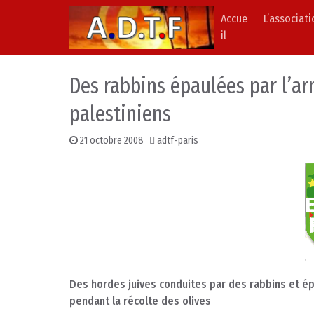
Accue
L’associat
Skip to content
Main Navigation
il
Des rabbins épaulées par l’ar
palestiniens
21 octobre 2008
adtf-paris
Des hordes juives conduites par des rabbins et ép
pendant la récolte des olives