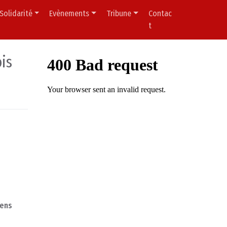
Solidarité
Evènements
Tribune
Contac
t
ois
iens