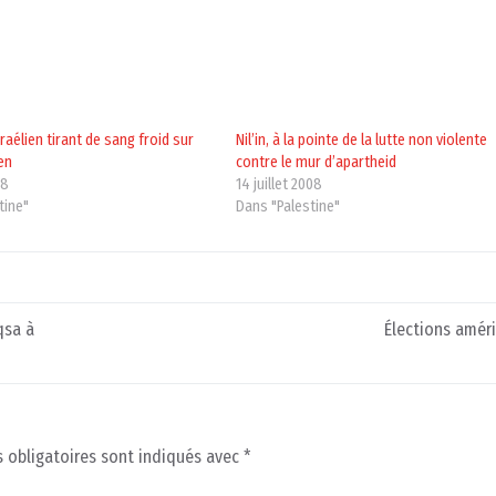
raélien tirant de sang froid sur
Nil’in, à la pointe de la lutte non violente
en
contre le mur d’apartheid
08
14 juillet 2008
tine"
Dans "Palestine"
qsa à
Élections amér
 obligatoires sont indiqués avec
*