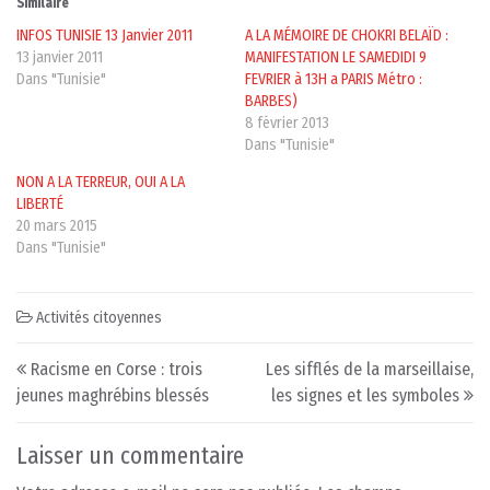
Similaire
INFOS TUNISIE 13 Janvier 2011
A LA MÉMOIRE DE CHOKRI BELAÏD :
13 janvier 2011
MANIFESTATION LE SAMEDIDI 9
Dans "Tunisie"
FEVRIER à 13H a PARIS Métro :
BARBES)
8 février 2013
Dans "Tunisie"
NON A LA TERREUR, OUI A LA
LIBERTÉ
20 mars 2015
Dans "Tunisie"
Activités citoyennes
Post navigation
Racisme en Corse : trois
Les sifflés de la marseillaise,
jeunes maghrébins blessés
les signes et les symboles
Laisser un commentaire