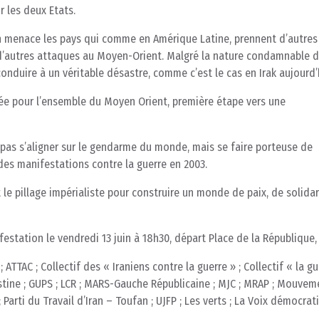
 les deux Etats.
ush menace les pays qui comme en Amérique Latine, prennent d’autres
r d’autres attaques au Moyen-Orient. Malgré la nature condamnable 
onduire à un véritable désastre, comme c’est le cas en Irak aujourd’
e pour l’ensemble du Moyen Orient, première étape vers une
t pas s’aligner sur le gendarme du monde, mais se faire porteuse de
des manifestations contre la guerre en 2003.
 le pillage impérialiste pour construire un monde de paix, de solidar
station le vendredi 13 juin à 18h30, départ Place de la République, 
 ; ATTAC ; Collectif des « Iraniens contre la guerre » ; Collectif « la g
lestine ; GUPS ; LCR ; MARS-Gauche Républicaine ; MJC ; MRAP ; Mouve
 Parti du Travail d’Iran – Toufan ; UJFP ; Les verts ; La Voix démocra