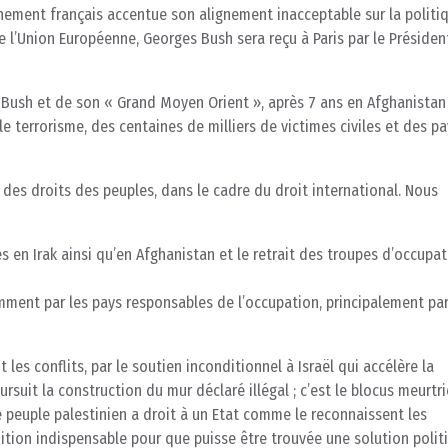
rnement français accentue son alignement inacceptable sur la politi
de l’Union Européenne, Georges Bush sera reçu à Paris par le Présiden
 Bush et de son « Grand Moyen Orient », après 7 ans en Afghanistan
e, le terrorisme, des centaines de milliers de victimes civiles et des p
 des droits des peuples, dans le cadre du droit international. Nous
es en Irak ainsi qu’en Afghanistan et le retrait des troupes d’occupa
ment par les pays responsables de l’occupation, principalement par
t les conflits, par le soutien inconditionnel à Israël qui accélère la
rsuit la construction du mur déclaré illégal ; c’est le blocus meurtri
 Le peuple palestinien a droit à un Etat comme le reconnaissent les
dition indispensable pour que puisse être trouvée une solution polit