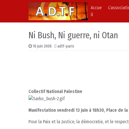
Accue
L’associat
Skip to content
Main Navigation
il
Ni Bush, Ni guerre, ni Otan
10 juin 2008
adtf-paris
Collectif National Palestine
Manifestation vendredi 13 juin à 18h30, Place de la
Pour la Paix et la Justice, la démocratie, et le respe