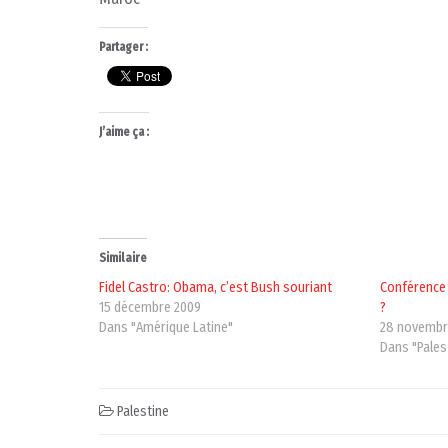
Partager :
J’aime ça :
Similaire
Fidel Castro: Obama, c’est Bush souriant
Conférence 
15 décembre 2009
?
Dans "Amérique Latine"
28 novembr
Dans "Pales
Palestine