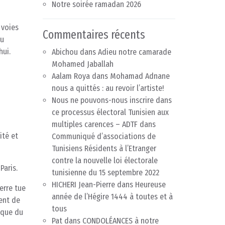
Notre soirée ramadan 2026
 voies
Commentaires récents
du
hui.
Abichou
dans
Adieu notre camarade
Mohamed Jaballah
Aalam Roya
dans
Mohamad Adnane
nous a quittés : au revoir l’artiste!
Nous ne pouvons-nous inscrire dans
ce processus électoral Tunisien aux
multiples carences – ADTF
dans
ité et
Communiqué d’associations de
Tunisiens Résidents à l’Etranger
contre la nouvelle loi électorale
Paris.
tunisienne du 15 septembre 2022
HICHERI Jean-Pierre
dans
Heureuse
uerre tue
année de l’Hégire 1444 à toutes et à
ment de
tous
tique du
Pat
dans
CONDOLÉANCES à notre