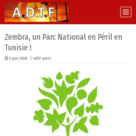
Skip to content
Main Navigation
Zembra, un Parc National en Péril en
Tunisie !
5 juin 2008
adtf-paris