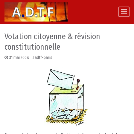
Skip to content
Main Navigation
Votation citoyenne & révision
constitutionnelle
31 mai 2008
adtf-paris