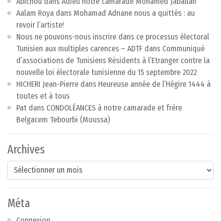
Abichou
dans
Adieu notre camarade Mohamed Jaballah
Aalam Roya
dans
Mohamad Adnane nous a quittés : au
revoir l’artiste!
Nous ne pouvons-nous inscrire dans ce processus électoral
Tunisien aux multiples carences – ADTF
dans
Communiqué
d’associations de Tunisiens Résidents à l’Etranger contre la
nouvelle loi électorale tunisienne du 15 septembre 2022
HICHERI Jean-Pierre
dans
Heureuse année de l’Hégire 1444 à
toutes et à tous
Pat
dans
CONDOLÉANCES à notre camarade et frère
Belgacem Tebourbi (Moussa)
Archives
Archives
Méta
Connexion