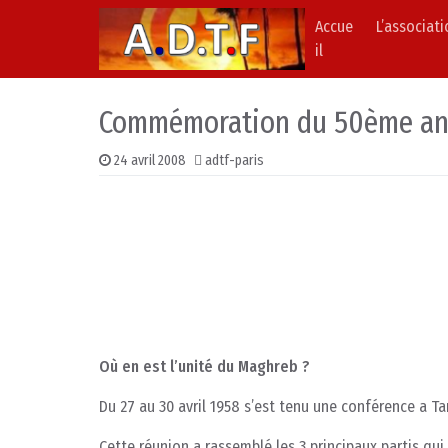
Accue
L’associat
Skip to content
Main Navigation
il
Commémoration du 50ème anni
24 avril 2008
adtf-paris
Où en est l’unité du Maghreb ?
Du 27 au 30 avril 1958 s’est tenu une conférence a T
Cette réunion a rassemblé les 3 principaux partis qui