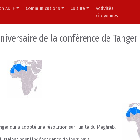
ion ADTF
Communications
Culture
Activités
citoyennes
versaire de la conférence de Tanger
anger qui a adopté une résolution sur l’unité du Maghreb.
 luttaient pour l’indépendance de leurs pays.