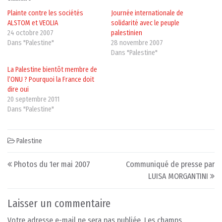
Plainte contre les sociétés
Journée internationale de
ALSTOM et VEOLIA
solidarité avec le peuple
24 octobre 2007
palestinien
Dans "Palestine"
28 novembre 2007
Dans "Palestine"
La Palestine bientôt membre de
l’ONU ? Pourquoi la France doit
dire oui
20 septembre 2011
Dans "Palestine"
Palestine
Post navigation
Photos du 1er mai 2007
Communiqué de presse par
LUISA MORGANTINI
Laisser un commentaire
Votre adresse e-mail ne sera pas publiée.
Les champs