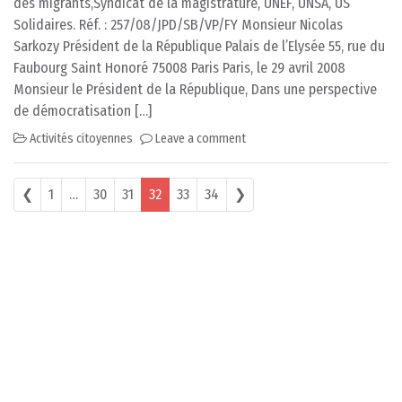
des migrants,Syndicat de la magistrature, UNEF, UNSA, US
Solidaires. Réf. : 257/08/JPD/SB/VP/FY Monsieur Nicolas
Sarkozy Président de la République Palais de l’Elysée 55, rue du
Faubourg Saint Honoré 75008 Paris Paris, le 29 avril 2008
Monsieur le Président de la République, Dans une perspective
de démocratisation […]
Activités citoyennes
Leave a comment
Posts navigation
❮
1
…
30
31
32
33
34
❯