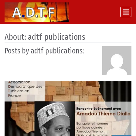
Skip to content
Main Navigation
About: adtf-publications
Posts by adtf-publications: