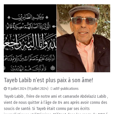
Tayeb Labib n’est plus paix à son âme!
11 juillet 2024
(11 juillet 2024)
adtf-publications
Tayeb Labib , frère de notre ami et camarade Abdelaziz Labib ,
vient de nous quitter à l’âge de 84 ans après avoir connu des
soucis de santé. Si Tayeb était connu par ses écrits