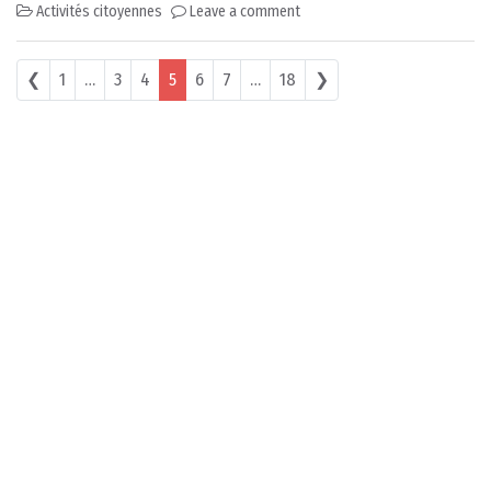
Activités citoyennes
Leave a comment
Posts navigation
❮
1
…
3
4
5
6
7
…
18
❯