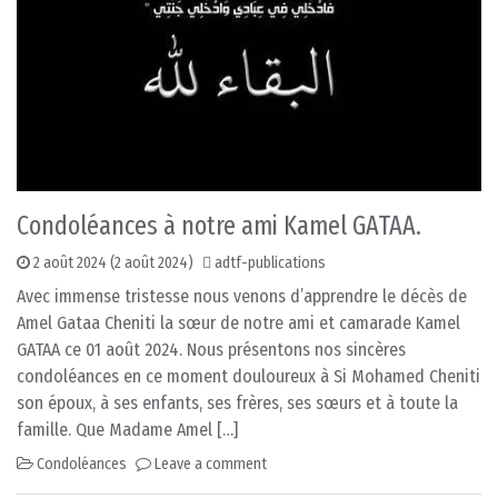
Condoléances à notre ami Kamel GATAA.
2 août 2024
(2 août 2024)
adtf-publications
Avec immense tristesse nous venons d’apprendre le décès de
Amel Gataa Cheniti la sœur de notre ami et camarade Kamel
GATAA ce 01 août 2024. Nous présentons nos sincères
condoléances en ce moment douloureux à Si Mohamed Cheniti
son époux, à ses enfants, ses frères, ses sœurs et à toute la
famille. Que Madame Amel […]
Condoléances
Leave a comment