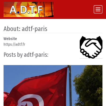
Skip to content
Main Navigation
About: adtf-paris
Website
https://adtf.fr
Posts by adtf-paris: